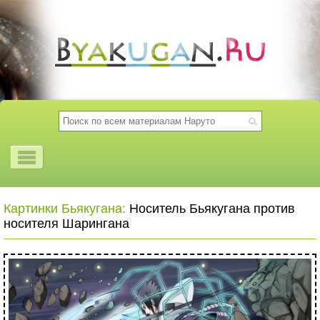
Картинки Бьякугана:
Носитель Бьякугана против
носителя Шарингана